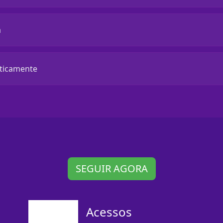
a
aticamente
SEGUIR AGORA
Acessos