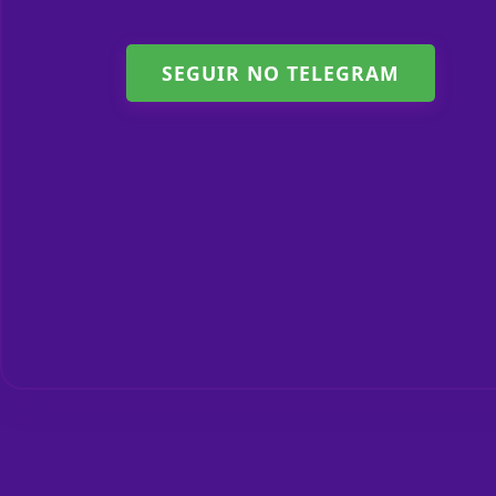
SEGUIR NO TELEGRAM