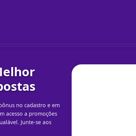
Melhor
postas
bônus no cadastro e em
em acesso a promoções
ualável. Junte-se aos