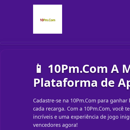
📱 10Pm.Com A 
Plataforma de A
Cadastre-se na 10Pm.Com para ganhar 
cada recarga. Com a 10Pm.Com, você t
incríveis e uma experiência de jogo inig
vencedores agora!