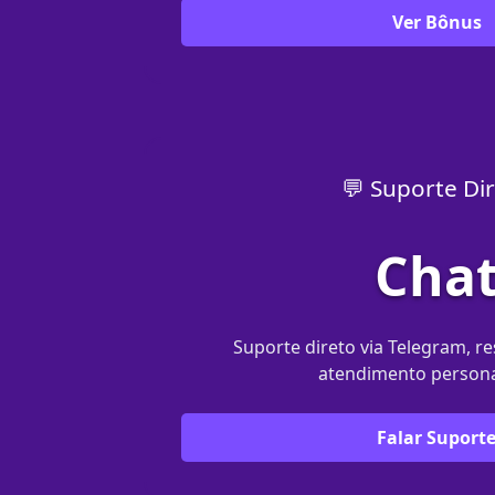
Ver Bônus
💬 Suporte Di
Cha
Suporte direto via Telegram, r
atendimento persona
Falar Suport