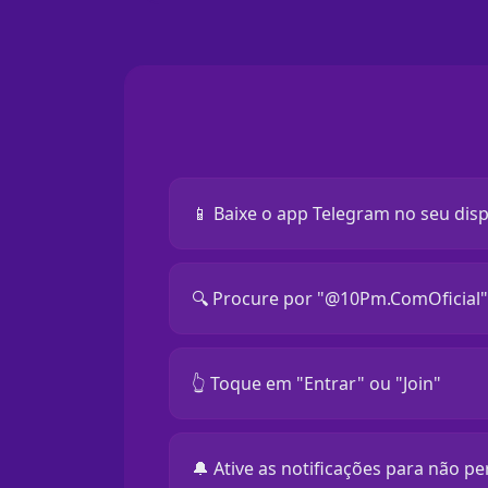
📱 Baixe o app Telegram no seu disp
🔍 Procure por "@10Pm.ComOficial"
👆 Toque em "Entrar" ou "Join"
🔔 Ative as notificações para não p