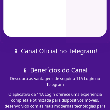
📱 Canal Oficial no Telegram!
📱 Benefícios do Canal
Descubra as vantagens de seguir a 11A Login no
Telegram
O aplicativo da 11A Login oferece uma experiência
completa e otimizada para dispositivos móveis,
desenvolvido com as mais modernas tecnologias para