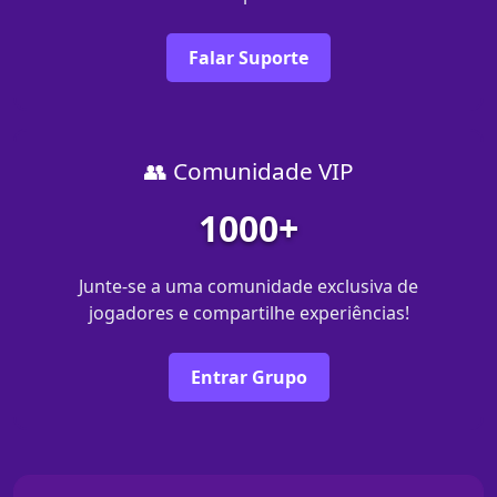
Falar Suporte
👥 Comunidade VIP
1000+
Junte-se a uma comunidade exclusiva de
jogadores e compartilhe experiências!
Entrar Grupo