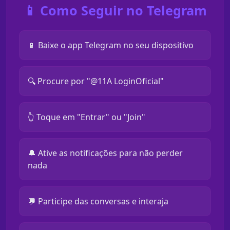
📱 Como Seguir no Telegram
📱 Baixe o app Telegram no seu dispositivo
🔍 Procure por "@11A LoginOficial"
👆 Toque em "Entrar" ou "Join"
🔔 Ative as notificações para não perder
nada
💬 Participe das conversas e interaja