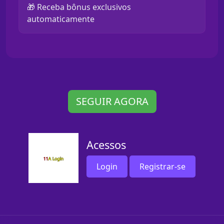
🎁 Receba bônus exclusivos
automaticamente
SEGUIR AGORA
Acessos
Login
Registrar-se