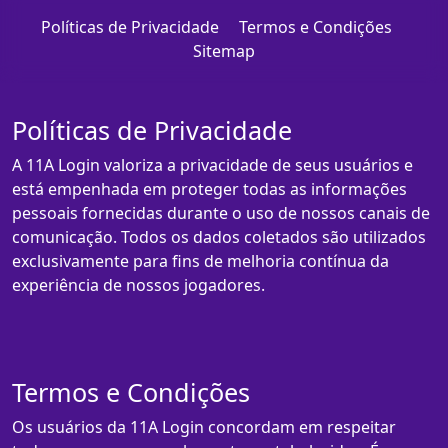
Políticas de Privacidade
Termos e Condições
Sitemap
Políticas de Privacidade
A 11A Login valoriza a privacidade de seus usuários e
está empenhada em proteger todas as informações
pessoais fornecidas durante o uso de nossos canais de
comunicação. Todos os dados coletados são utilizados
exclusivamente para fins de melhoria contínua da
experiência de nossos jogadores.
Termos e Condições
Os usuários da 11A Login concordam em respeitar