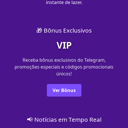
instante de lazer.
🎁 Bônus Exclusivos
VIP
Receba bônus exclusivos do Telegram,
promoções especiais e códigos promocionais
únicos!
Ver Bônus
📢 Notícias em Tempo Real