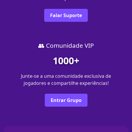
Falar Suporte
👥 Comunidade VIP
1000+
Junte-se a uma comunidade exclusiva de
jogadores e compartilhe experiências!
Entrar Grupo