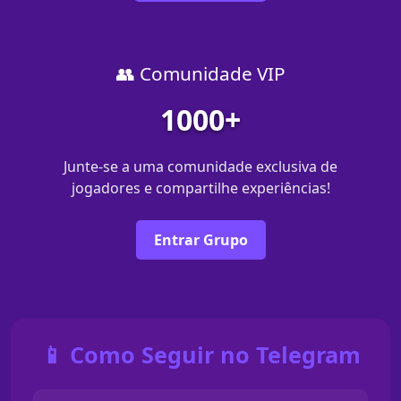
👥 Comunidade VIP
1000+
Junte-se a uma comunidade exclusiva de
jogadores e compartilhe experiências!
Entrar Grupo
📱 Como Seguir no Telegram