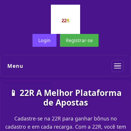
Login
Registrar-se
Menu
📱 22R A Melhor Plataforma
de Apostas
Cadastre-se na 22R para ganhar bônus no
cadastro e em cada recarga. Com a 22R, você tem