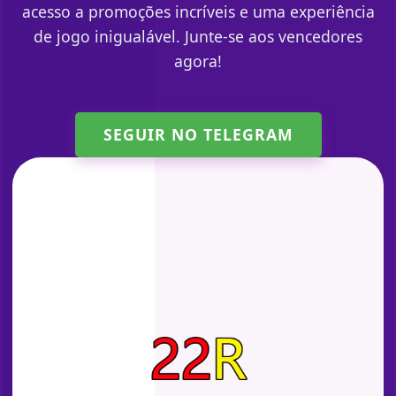
acesso a promoções incríveis e uma experiência
de jogo inigualável. Junte-se aos vencedores
agora!
SEGUIR NO TELEGRAM