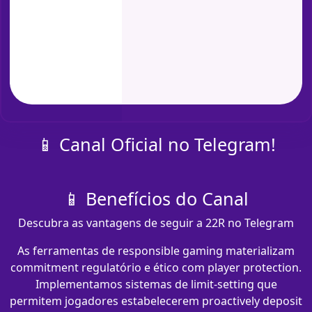
📱 Canal Oficial no Telegram!
📱 Benefícios do Canal
Descubra as vantagens de seguir a 22R no Telegram
As ferramentas de responsible gaming materializam
commitment regulatório e ético com player protection.
Implementamos sistemas de limit-setting que
permitem jogadores estabelecerem proactively deposit