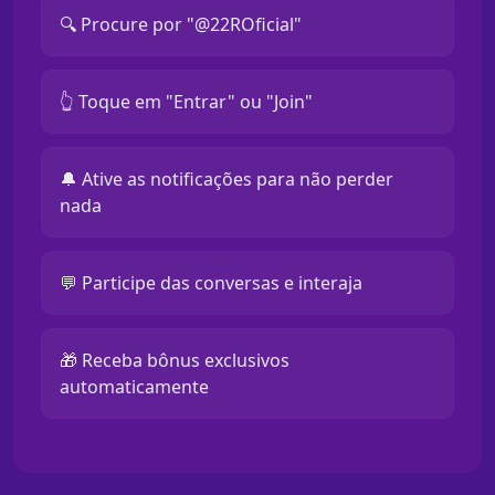
🔍 Procure por "@22ROficial"
👆 Toque em "Entrar" ou "Join"
🔔 Ative as notificações para não perder
nada
💬 Participe das conversas e interaja
🎁 Receba bônus exclusivos
automaticamente