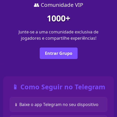
👥 Comunidade VIP
1000+
Junte-se a uma comunidade exclusiva de
jogadores e compartilhe experiências!
Entrar Grupo
📱 Como Seguir no Telegram
📱 Baixe o app Telegram no seu dispositivo