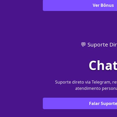
Ver Bônus
💬 Suporte Di
Cha
Suporte direto via Telegram, r
atendimento persona
Falar Suport