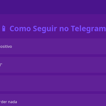
📱 Como Seguir no Telegram
ositivo
l"
erder nada