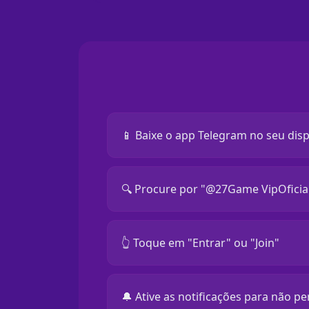
📱 Baixe o app Telegram no seu disp
🔍 Procure por "@27Game VipOficia
👆 Toque em "Entrar" ou "Join"
🔔 Ative as notificações para não p