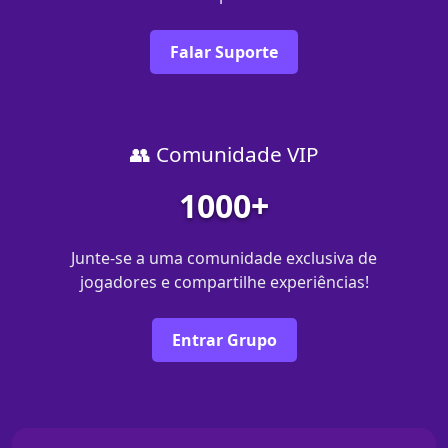
Falar Suporte
👥 Comunidade VIP
1000+
Junte-se a uma comunidade exclusiva de
jogadores e compartilhe experiências!
Entrar Grupo