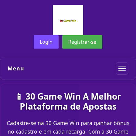
Login
Registrar-se
Menu
📱 30 Game Win A Melhor
Plataforma de Apostas
Cadastre-se na 30 Game Win para ganhar bônus
no cadastro e em cada recarga. Com a 30 Game