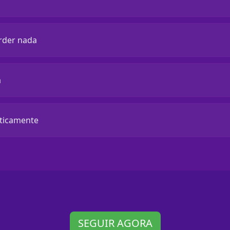
erder nada
a
aticamente
SEGUIR AGORA