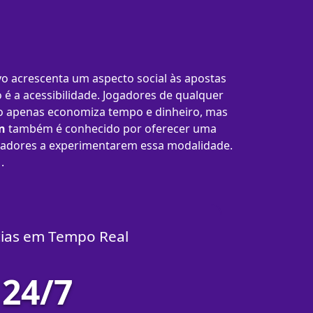
ivo acrescenta um aspecto social às apostas
 é a acessibilidade. Jogadores de qualquer
ão apenas economiza tempo e dinheiro, mas
n
também é conhecido por oferecer uma
ogadores a experimentarem essa modalidade.
.
cias em Tempo Real
24/7