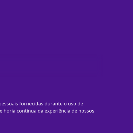
pessoais fornecidas durante o uso de
elhoria contínua da experiência de nossos