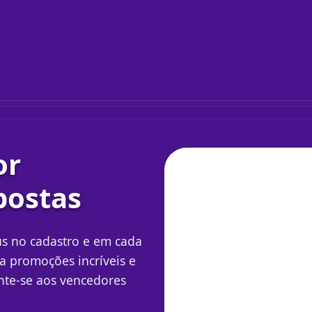
or
postas
s no cadastro e em cada
a promoções incríveis e
unte-se aos vencedores