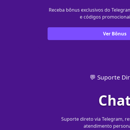
Receba bônus exclusivos do Telegra
e códigos promocionai
Ver Bônus
💬 Suporte Di
Cha
Suporte direto via Telegram, r
atendimento persona