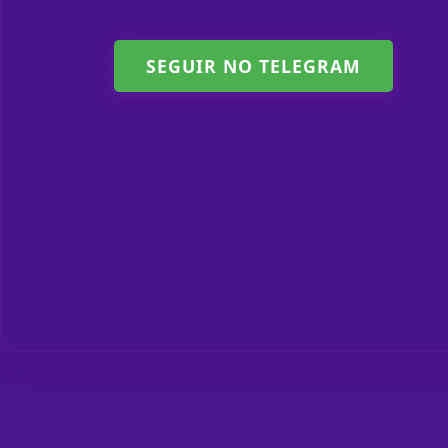
SEGUIR NO TELEGRAM