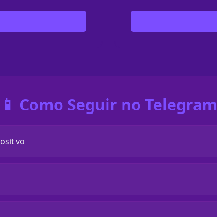
e
📱 Como Seguir no Telegram
ositivo