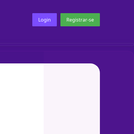
Login
Registrar-se