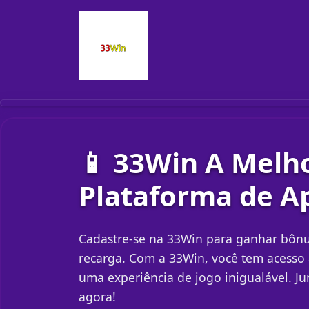
📱 33Win A Melh
Plataforma de A
Cadastre-se na 33Win para ganhar bônu
recarga. Com a 33Win, você tem acesso 
uma experiência de jogo inigualável. J
agora!