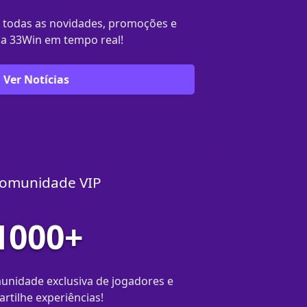
e todas as novidades, promoções e
a 33Win em tempo real!
Ver Notícias
Comunidade VIP
1000+
unidade exclusiva de jogadores e
rtilhe experiências!