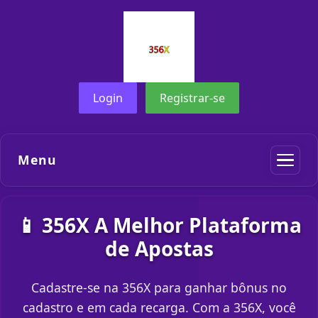
Login
Registrar-se
Menu
📱 356X A Melhor Plataforma
de Apostas
Cadastre-se na 356X para ganhar bônus no
cadastro e em cada recarga. Com a 356X, você