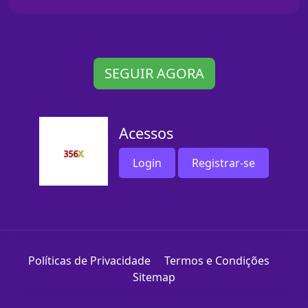
SEGUIR AGORA
Acessos
Login
Registrar-se
Políticas de Privacidade
Termos e Condições
Sitemap