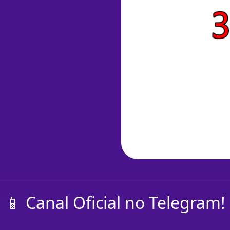
📱 Canal Oficial no Telegram!