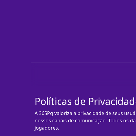
Políticas de Privacida
A 365Pg valoriza a privacidade de seus usu
nossos canais de comunicação. Todos os dad
jogadores.