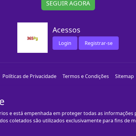
SEGUIR AGORA
Acessos
Login
Registrar-se
Políticas de Privacidade
Termos e Condições
Sitemap
de
ários e está empenhada em proteger todas as informações 
os coletados são utilizados exclusivamente para fins de m