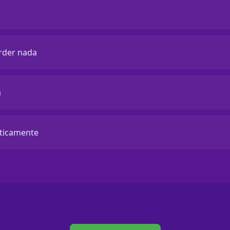
erder nada
a
aticamente