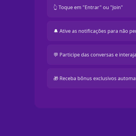
👆 Toque em "Entrar" ou "Join"
🔔 Ative as notificações para não p
💬 Participe das conversas e interaj
🎁 Receba bônus exclusivos autom