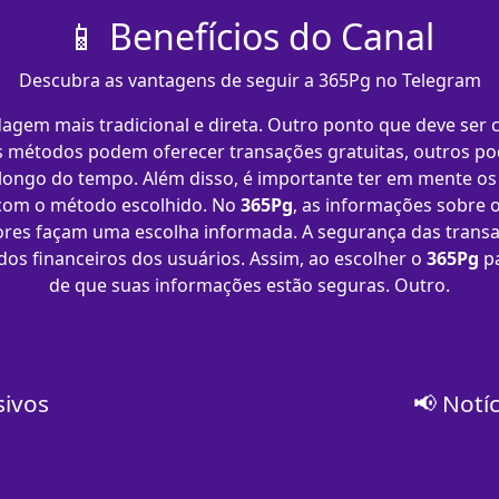
📱 Benefícios do Canal
Descubra as vantagens de seguir a 365Pg no Telegram
gem mais tradicional e direta. Outro ponto que deve ser c
métodos podem oferecer transações gratuitas, outros p
 longo do tempo. Além disso, é importante ter em mente o
o com o método escolhido. No
365Pg
, as informações sobre
res façam uma escolha informada. A segurança das transa
dos financeiros dos usuários. Assim, ao escolher o
365Pg
pa
de que suas informações estão seguras. Outro.
sivos
📢 Notí