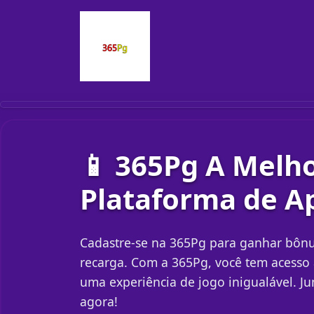
📱 365Pg A Melh
Plataforma de A
Cadastre-se na 365Pg para ganhar bônu
recarga. Com a 365Pg, você tem acesso 
uma experiência de jogo inigualável. J
agora!