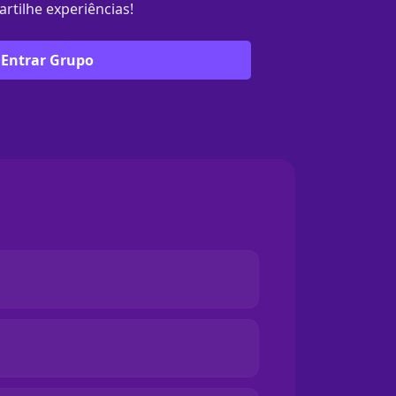
rtilhe experiências!
Entrar Grupo