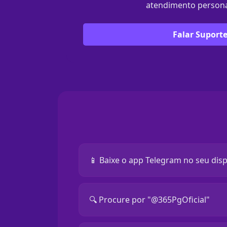
atendimento persona
Falar Suport
📱 Baixe o app Telegram no seu disp
🔍 Procure por "@365PgOficial"