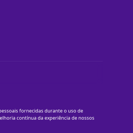
pessoais fornecidas durante o uso de
elhoria contínua da experiência de nossos