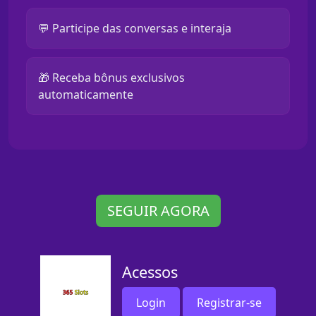
💬 Participe das conversas e interaja
🎁 Receba bônus exclusivos
automaticamente
SEGUIR AGORA
Acessos
Login
Registrar-se