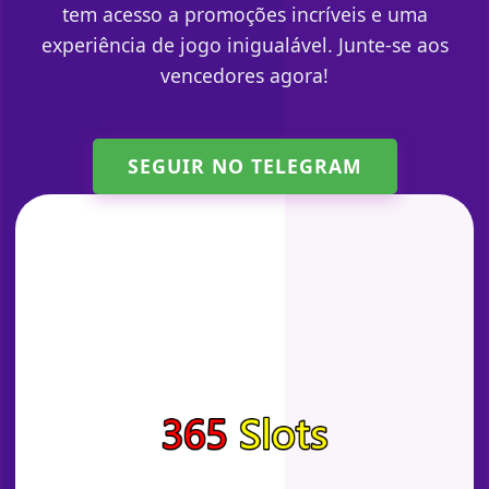
tem acesso a promoções incríveis e uma
experiência de jogo inigualável. Junte-se aos
vencedores agora!
SEGUIR NO TELEGRAM