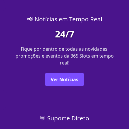
📢 Notícias em Tempo Real
24/7
Fique por dentro de todas as novidades,
promoções e eventos da 365 Slots em tempo
real!
Ver Notícias
💬 Suporte Direto