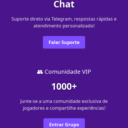
Chat
Suporte direto via Telegram, respostas rápidas e
atendimento personalizado!
Falar Suporte
👥 Comunidade VIP
1000+
Junte-se a uma comunidade exclusiva de
jogadores e compartilhe experiências!
Entrar Grupo