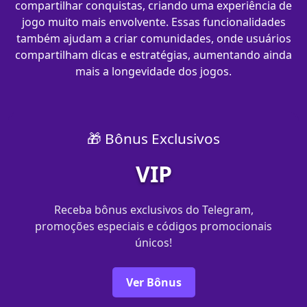
compartilhar conquistas, criando uma experiência de
jogo muito mais envolvente. Essas funcionalidades
também ajudam a criar comunidades, onde usuários
compartilham dicas e estratégias, aumentando ainda
mais a longevidade dos jogos.
🎁 Bônus Exclusivos
VIP
Receba bônus exclusivos do Telegram,
promoções especiais e códigos promocionais
únicos!
Ver Bônus