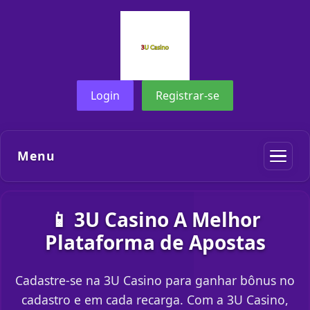
Login
Registrar-se
Menu
📱 3U Casino A Melhor
Plataforma de Apostas
Cadastre-se na 3U Casino para ganhar bônus no
cadastro e em cada recarga. Com a 3U Casino,