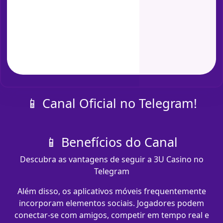
📱 Canal Oficial no Telegram!
📱 Benefícios do Canal
Descubra as vantagens de seguir a 3U Casino no
Telegram
Além disso, os aplicativos móveis frequentemente
incorporam elementos sociais. Jogadores podem
conectar-se com amigos, competir em tempo real e