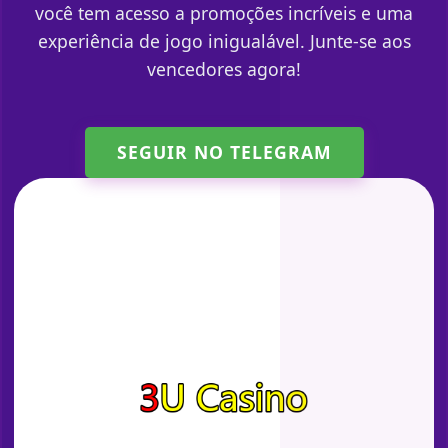
você tem acesso a promoções incríveis e uma
experiência de jogo inigualável. Junte-se aos
vencedores agora!
SEGUIR NO TELEGRAM