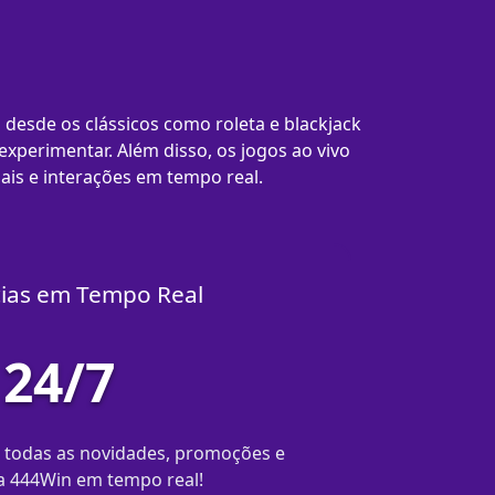
 desde os clássicos como roleta e blackjack
xperimentar. Além disso, os jogos ao vivo
ais e interações em tempo real.
cias em Tempo Real
24/7
e todas as novidades, promoções e
a 444Win em tempo real!