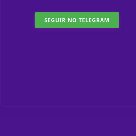
SEGUIR NO TELEGRAM