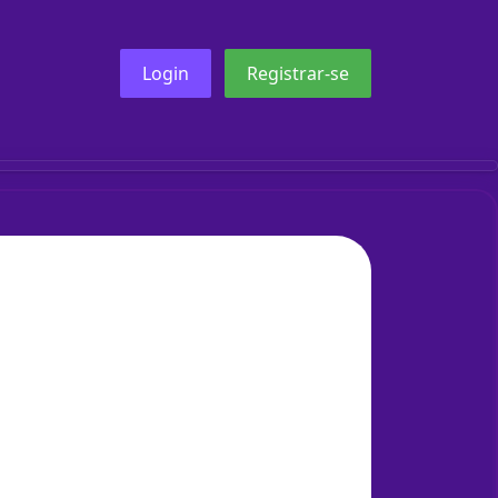
Login
Registrar-se