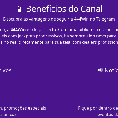
📱 Benefícios do Canal
Descubra as vantagens de seguir a 444Win no Telegram
ino, a
444Win
é o lugar certo. Com uma biblioteca que inclui
is com jackpots progressivos, há sempre algo novo para e
sino real diretamente para sua tela, com dealers profission
sivos
📢 Notí
m, promoções especiais
Fique por dentro d
s únicos!
eventos d