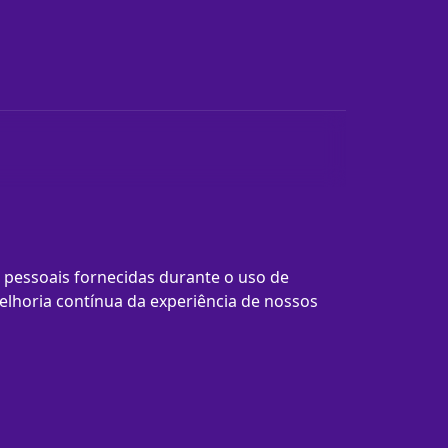
 pessoais fornecidas durante o uso de
elhoria contínua da experiência de nossos