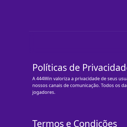
Políticas de Privacida
A 444Win valoriza a privacidade de seus us
nossos canais de comunicação. Todos os dad
jogadores.
Termos e Condições