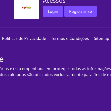
Acessos
Login
Registrar-se
Políticas de Privacidade
Termos e Condições
Sitemap
de
uários e está empenhada em proteger todas as informações
os coletados são utilizados exclusivamente para fins de m