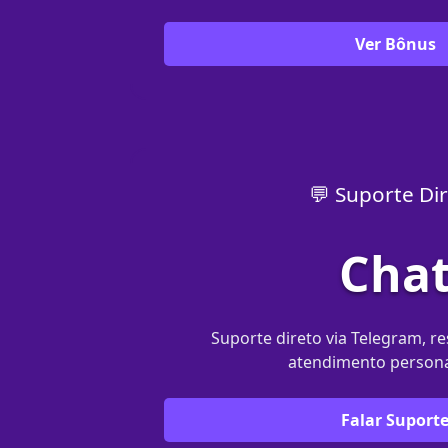
Ver Bônus
💬 Suporte Di
Cha
Suporte direto via Telegram, r
atendimento persona
Falar Suport