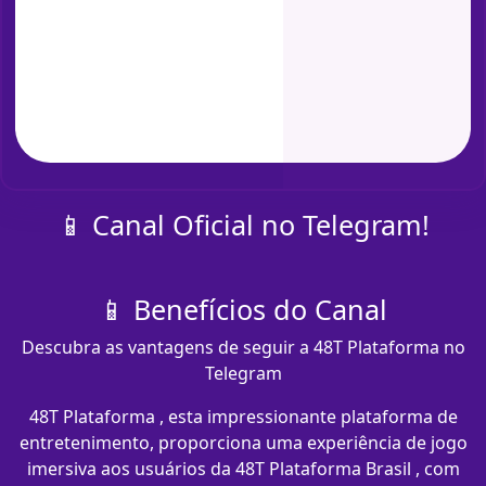
📱 Canal Oficial no Telegram!
📱 Benefícios do Canal
Descubra as vantagens de seguir a 48T Plataforma no
Telegram
48T Plataforma , esta impressionante plataforma de
entretenimento, proporciona uma experiência de jogo
imersiva aos usuários da 48T Plataforma Brasil , com