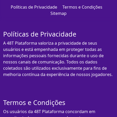
Políticas de Privacidade
Termos e Condições
Sitemap
Políticas de Privacidade
A 48T Plataforma valoriza a privacidade de seus
usuários e está empenhada em proteger todas as
informações pessoais fornecidas durante o uso de
nossos canais de comunicação. Todos os dados
coletados são utilizados exclusivamente para fins de
melhoria contínua da experiência de nossos jogadores.
Termos e Condições
Os usuários da 48T Plataforma concordam em