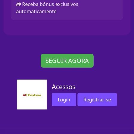
🎁 Receba bônus exclusivos
automaticamente
SEGUIR AGORA
Acessos
Login
Registrar-se