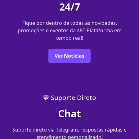
24/7
Fique por dentro de todas as novidades,
promoções e eventos da 48T Plataforma em
tempo real!
Ver Notícias
💬 Suporte Direto
Chat
Suporte direto via Telegram, respostas rápidas e
atendimento personalizado!