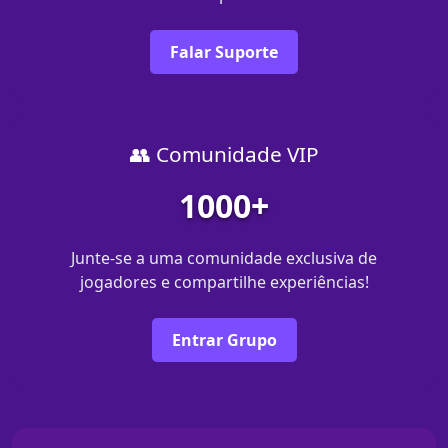
Falar Suporte
👥 Comunidade VIP
1000+
Junte-se a uma comunidade exclusiva de
jogadores e compartilhe experiências!
Entrar Grupo