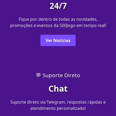
24/7
Fique por dentro de todas as novidades,
promoções e eventos da 500Jogo em tempo real!
Ver Notícias
💬 Suporte Direto
Chat
Suporte direto via Telegram, respostas rápidas e
atendimento personalizado!