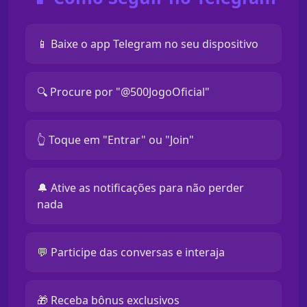
📱 Baixe o app Telegram no seu dispositivo
🔍 Procure por "@500JogoOficial"
👆 Toque em "Entrar" ou "Join"
🔔 Ative as notificações para não perder
nada
💬 Participe das conversas e interaja
🎁 Receba bônus exclusivos