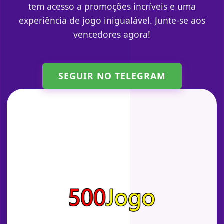
tem acesso a promoções incríveis e uma
experiência de jogo inigualável. Junte-se aos
vencedores agora!
SEGUIR NO TELEGRAM