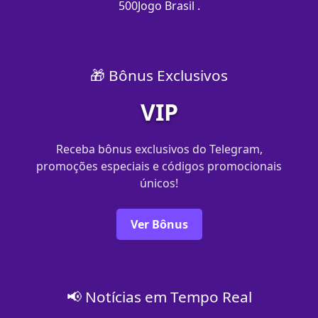
500Jogo Brasil .
🎁 Bônus Exclusivos
VIP
Receba bônus exclusivos do Telegram,
promoções especiais e códigos promocionais
únicos!
Ver Bônus
📢 Notícias em Tempo Real