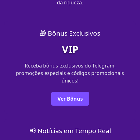
da riqueza.
🎁 Bônus Exclusivos
VIP
Receba bônus exclusivos do Telegram,
promoções especiais e códigos promocionais
únicos!
Ver Bônus
📢 Notícias em Tempo Real