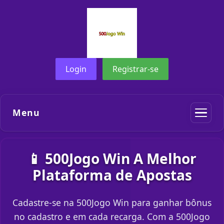
Login
Registrar-se
Menu
📱 500Jogo Win A Melhor
Plataforma de Apostas
Cadastre-se na 500Jogo Win para ganhar bônus
no cadastro e em cada recarga. Com a 500Jogo