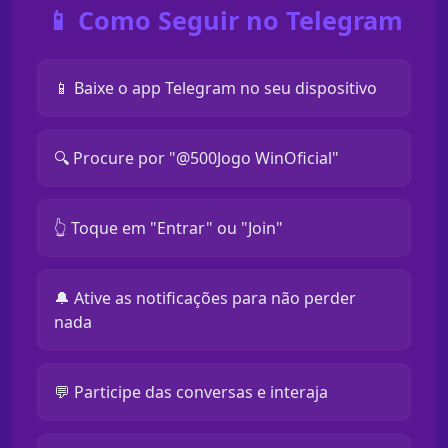
📱 Como Seguir no Telegram
📱 Baixe o app Telegram no seu dispositivo
🔍 Procure por "@500Jogo WinOficial"
👆 Toque em "Entrar" ou "Join"
🔔 Ative as notificações para não perder
nada
💬 Participe das conversas e interaja