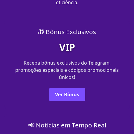
eficiência.
🎁 Bônus Exclusivos
VIP
Receba bônus exclusivos do Telegram,
promoções especiais e códigos promocionais
únicos!
Ver Bônus
📢 Notícias em Tempo Real