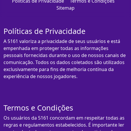
Políticas de Privacidade
Termos e Condições
Sitemap
Políticas de Privacidade
A 5161 valoriza a privacidade de seus usuários e está
empenhada em proteger todas as informações
pessoais fornecidas durante o uso de nossos canais de
comunicação. Todos os dados coletados são utilizados
exclusivamente para fins de melhoria contínua da
experiência de nossos jogadores.
Termos e Condições
Os usuários da 5161 concordam em respeitar todas as
regras e regulamentos estabelecidos. É importante ler