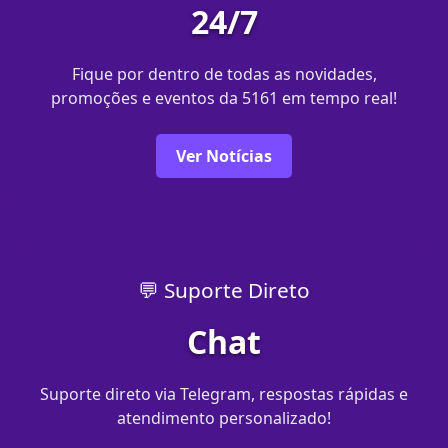
24/7
Fique por dentro de todas as novidades,
promoções e eventos da 5161 em tempo real!
Ver Notícias
💬 Suporte Direto
Chat
Suporte direto via Telegram, respostas rápidas e
atendimento personalizado!