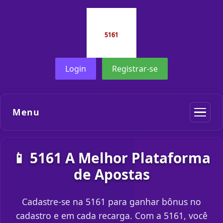
Login
Registrar-se
Menu
📱 5161 A Melhor Plataforma
de Apostas
Cadastre-se na 5161 para ganhar bônus no
cadastro e em cada recarga. Com a 5161, você