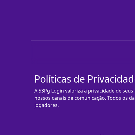
Políticas de Privacida
A 53Pg Login valoriza a privacidade de seu
nossos canais de comunicação. Todos os dad
jogadores.