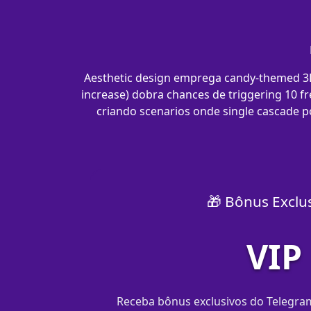
Aesthetic design emprega candy-themed 3D
increase) dobra chances de triggering 10 f
criando scenarios onde single cascade po
🎁 Bônus Exclu
VIP
Receba bônus exclusivos do Telegra