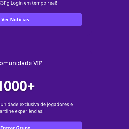
53Pg Login em tempo real!
Ver Notícias
Comunidade VIP
1000+
unidade exclusiva de jogadores e
rtilhe experiências!
Entrar Grupo