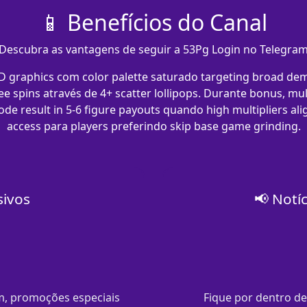
📱 Benefícios do Canal
Descubra as vantagens de seguir a 53Pg Login no Telegra
 graphics com color palette saturado targeting broad demo
ree spins através de 4+ scatter lollipops. Durante bonus, m
de result in 5-6 figure payouts quando high multipliers alig
access para players preferindo skip base game grinding.
sivos
📢 Notí
m, promoções especiais
Fique por dentro d