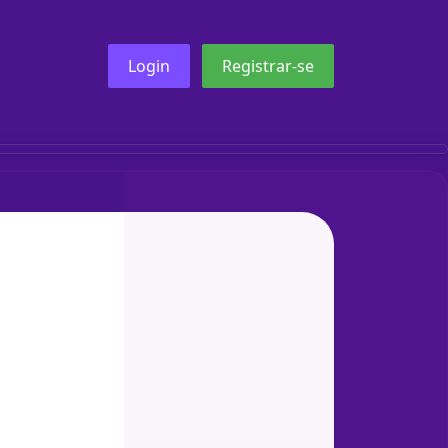
Login
Registrar-se