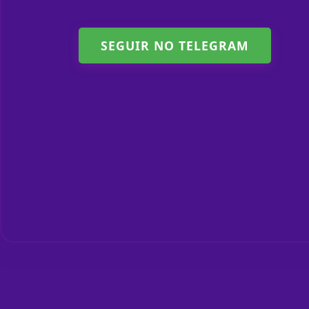
SEGUIR NO TELEGRAM