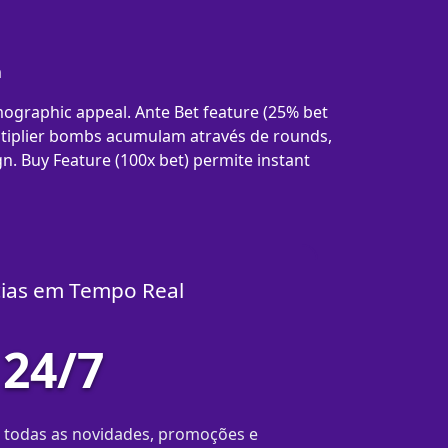
m
graphic appeal. Ante Bet feature (25% bet
ultiplier bombs acumulam através de rounds,
n. Buy Feature (100x bet) permite instant
cias em Tempo Real
24/7
e todas as novidades, promoções e