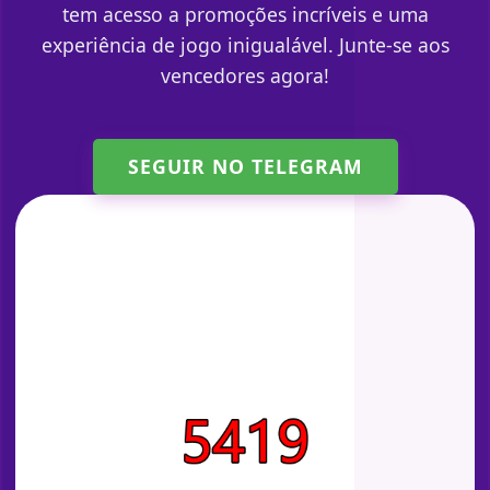
tem acesso a promoções incríveis e uma
experiência de jogo inigualável. Junte-se aos
vencedores agora!
SEGUIR NO TELEGRAM