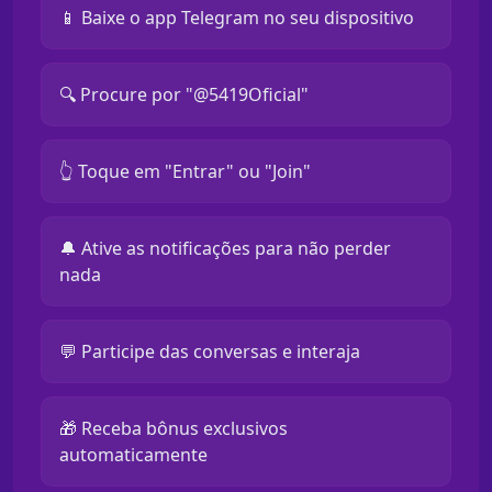
📱 Baixe o app Telegram no seu dispositivo
🔍 Procure por "@5419Oficial"
👆 Toque em "Entrar" ou "Join"
🔔 Ative as notificações para não perder
nada
💬 Participe das conversas e interaja
🎁 Receba bônus exclusivos
automaticamente