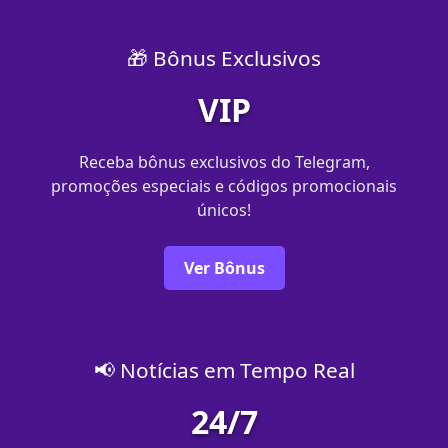
🎁 Bônus Exclusivos
VIP
Receba bônus exclusivos do Telegram,
promoções especiais e códigos promocionais
únicos!
Ver Bônus
📢 Notícias em Tempo Real
24/7