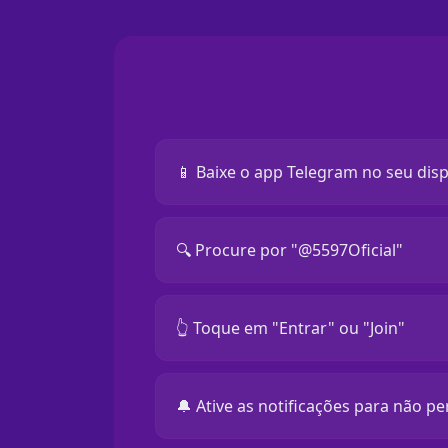
📱 Baixe o app Telegram no seu disp
🔍 Procure por "@5597Oficial"
👆 Toque em "Entrar" ou "Join"
🔔 Ative as notificações para não p