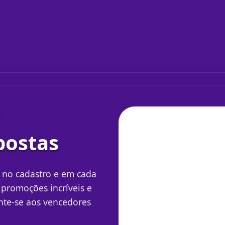
postas
 no cadastro e em cada
 promoções incríveis e
unte-se aos vencedores