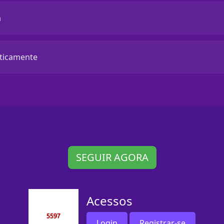
a
aticamente
SEGUIR AGORA
Acessos
Login
Registrar-se