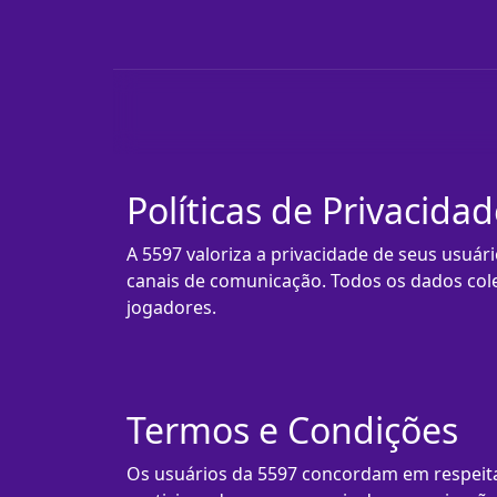
Políticas de Privacida
A 5597 valoriza a privacidade de seus usuá
canais de comunicação. Todos os dados cole
jogadores.
Termos e Condições
Os usuários da 5597 concordam em respeitar