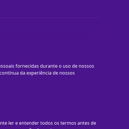
essoais fornecidas durante o uso de nossos
 contínua da experiência de nossos
nte ler e entender todos os termos antes de