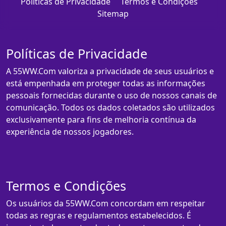
Políticas de Privacidade
Termos e Condições
Sitemap
Políticas de Privacidade
A 55WW.Com valoriza a privacidade de seus usuários e
está empenhada em proteger todas as informações
pessoais fornecidas durante o uso de nossos canais de
comunicação. Todos os dados coletados são utilizados
exclusivamente para fins de melhoria contínua da
experiência de nossos jogadores.
Termos e Condições
Os usuários da 55WW.Com concordam em respeitar
todas as regras e regulamentos estabelecidos. É