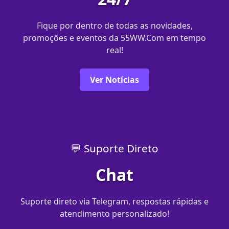
Fique por dentro de todas as novidades,
promoções e eventos da 55WW.Com em tempo
real!
Ver Notícias
💬 Suporte Direto
Chat
Suporte direto via Telegram, respostas rápidas e
atendimento personalizado!