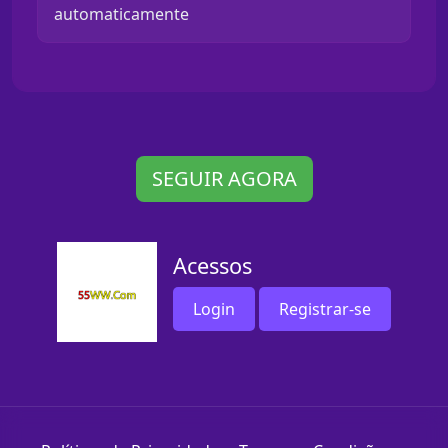
automaticamente
SEGUIR AGORA
Acessos
Login
Registrar-se