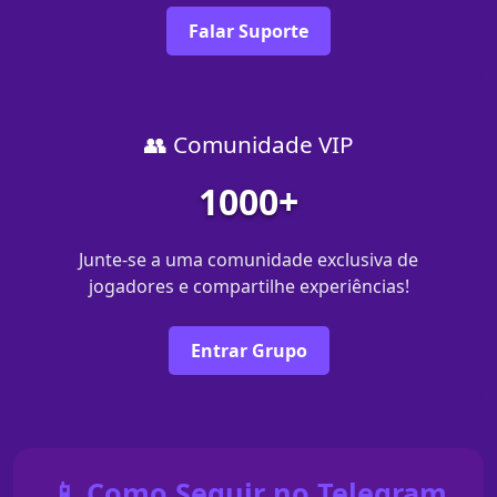
Falar Suporte
👥 Comunidade VIP
1000+
Junte-se a uma comunidade exclusiva de
jogadores e compartilhe experiências!
Entrar Grupo
📱 Como Seguir no Telegram