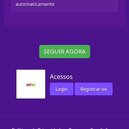
automaticamente
SEGUIR AGORA
Acessos
Login
Registrar-se