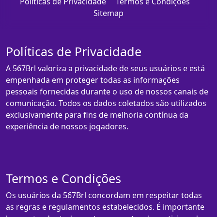
Políticas de Privacidade
Termos e Condições
Sitemap
Políticas de Privacidade
A 567Brl valoriza a privacidade de seus usuários e está
empenhada em proteger todas as informações
pessoais fornecidas durante o uso de nossos canais de
comunicação. Todos os dados coletados são utilizados
exclusivamente para fins de melhoria contínua da
experiência de nossos jogadores.
Termos e Condições
Os usuários da 567Brl concordam em respeitar todas
as regras e regulamentos estabelecidos. É importante