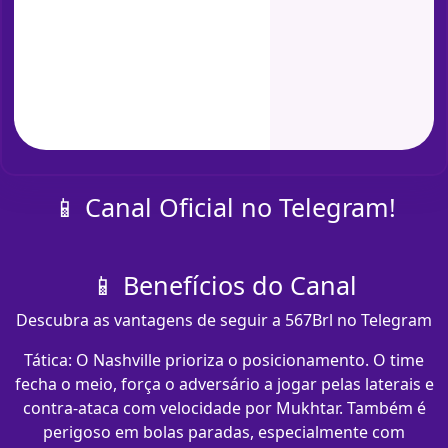
📱 Canal Oficial no Telegram!
📱 Benefícios do Canal
Descubra as vantagens de seguir a 567Brl no Telegram
Tática: O Nashville prioriza o posicionamento. O time
fecha o meio, força o adversário a jogar pelas laterais e
contra-ataca com velocidade por Mukhtar. Também é
perigoso em bolas paradas, especialmente com