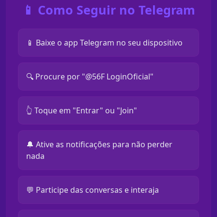
📱 Como Seguir no Telegram
📱 Baixe o app Telegram no seu dispositivo
🔍 Procure por "@56F LoginOficial"
👆 Toque em "Entrar" ou "Join"
🔔 Ative as notificações para não perder
nada
💬 Participe das conversas e interaja