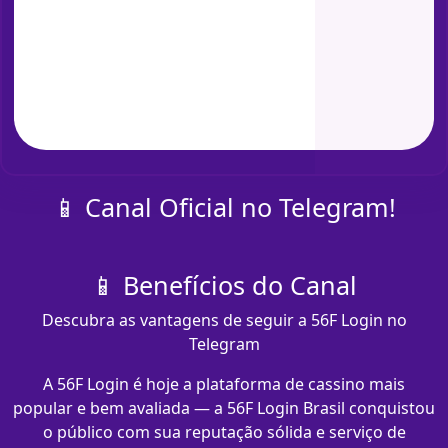
📱 Canal Oficial no Telegram!
📱 Benefícios do Canal
Descubra as vantagens de seguir a 56F Login no
Telegram
A 56F Login é hoje a plataforma de cassino mais
popular e bem avaliada — a 56F Login Brasil conquistou
o público com sua reputação sólida e serviço de