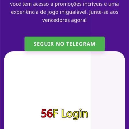
você tem acesso a promoções incríveis e uma
experiência de jogo inigualável. Junte-se aos
vencedores agora!
SEGUIR NO TELEGRAM