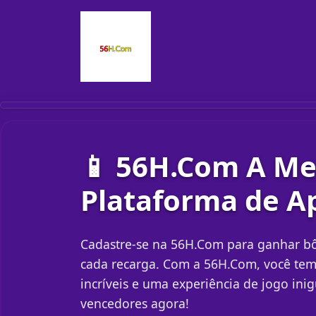
📱 56H.Com A Me
Plataforma de A
Cadastre-se na 56H.Com para ganhar b
cada recarga. Com a 56H.Com, você te
incríveis e uma experiência de jogo inig
vencedores agora!