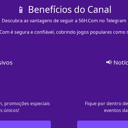
📱 Benefícios do Canal
Descubra as vantagens de seguir a 56H.Com no Telegram
Com é segura e confiável, cobrindo jogos populares como sl
sivos
📢 Notí
m, promoções especiais
Fique por dentro d
s únicos!
eventos da