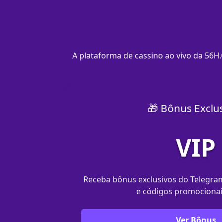
A plataforma de cassino ao vivo da 56H.
🎁 Bônus Exclu
VIP
Receba bônus exclusivos do Telegra
e códigos promocionai
Ver Bônus