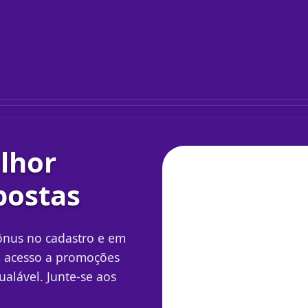
lhor
postas
ônus no cadastro e em
m acesso a promoções
ualável. Junte-se aos