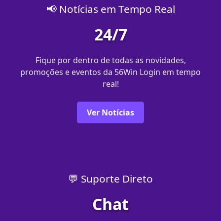
📢 Notícias em Tempo Real
24/7
Fique por dentro de todas as novidades,
promoções e eventos da 56Win Login em tempo
real!
Ver Notícias
💬 Suporte Direto
Chat