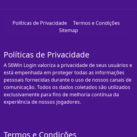
Políticas de Privacidade
Termos e Condições
Sitemap
Políticas de Privacidade
A 56Win Login valoriza a privacidade de seus usuários e
está empenhada em proteger todas as informações
pessoais fornecidas durante o uso de nossos canais de
comunicação. Todos os dados coletados são utilizados
exclusivamente para fins de melhoria contínua da
experiência de nossos jogadores.
Termos e Condições