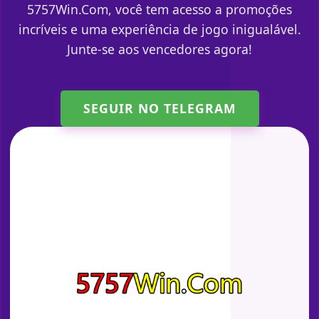
5757Win.Com, você tem acesso a promoções
incríveis e uma experiência de jogo inigualável.
Junte-se aos vencedores agora!
SEGUIR NO TELEGRAM