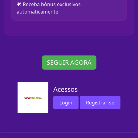
🎁 Receba bônus exclusivos
automaticamente
SEGUIR AGORA
Acessos
Login
Registrar-se