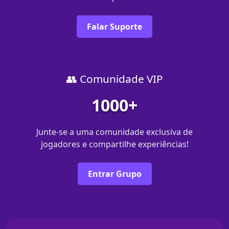
Falar Suporte
👥 Comunidade VIP
1000+
Junte-se a uma comunidade exclusiva de
jogadores e compartilhe experiências!
Entrar Grupo