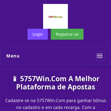
Login
Registrar-se
Menu
📱 5757Win.Com A Melhor
Plataforma de Apostas
Cadastre-se na 5757Win.Com para ganhar bônus
no cadastro e em cada recarga. Com a