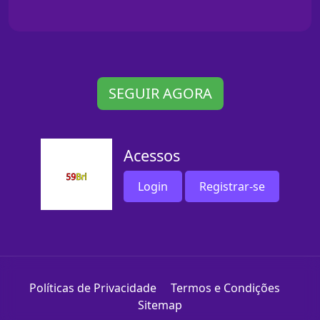
SEGUIR AGORA
Acessos
Login
Registrar-se
Políticas de Privacidade
Termos e Condições
Sitemap