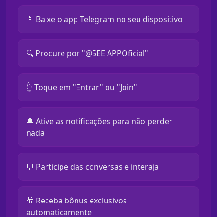
📱 Baixe o app Telegram no seu dispositivo
🔍 Procure por "@5EE APPOficial"
👆 Toque em "Entrar" ou "Join"
🔔 Ative as notificações para não perder
nada
💬 Participe das conversas e interaja
🎁 Receba bônus exclusivos
automaticamente