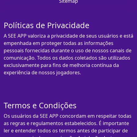
Sitemap
Políticas de Privacidade
A 5EE APP valoriza a privacidade de seus usuários e está
empenhada em proteger todas as informações
pessoais fornecidas durante o uso de nossos canais de
comunicação. Todos os dados coletados são utilizados
exclusivamente para fins de melhoria contínua da
experiência de nossos jogadores.
Termos e Condições
Os usuários da 5EE APP concordam em respeitar todas
as regras e regulamentos estabelecidos. É importante
ler e entender todos os termos antes de participar de