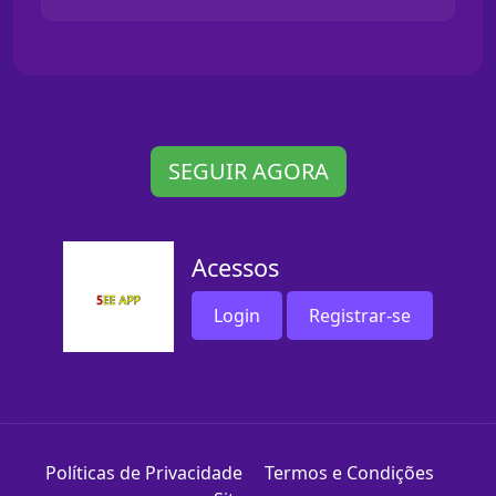
SEGUIR AGORA
Acessos
Login
Registrar-se
Políticas de Privacidade
Termos e Condições