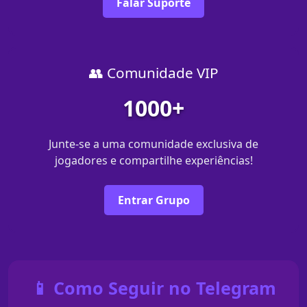
Falar Suporte
👥 Comunidade VIP
1000+
Junte-se a uma comunidade exclusiva de
jogadores e compartilhe experiências!
Entrar Grupo
📱 Como Seguir no Telegram