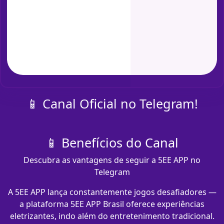
📱 Canal Oficial no Telegram!
📱 Benefícios do Canal
Descubra as vantagens de seguir a 5EE APP no
Telegram
A 5EE APP lança constantemente jogos desafiadores —
a plataforma 5EE APP Brasil oferece experiências
eletrizantes, indo além do entretenimento tradicional.