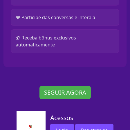
💬 Participe das conversas e interaja
🎁 Receba bônus exclusivos
automaticamente
SEGUIR AGORA
Acessos