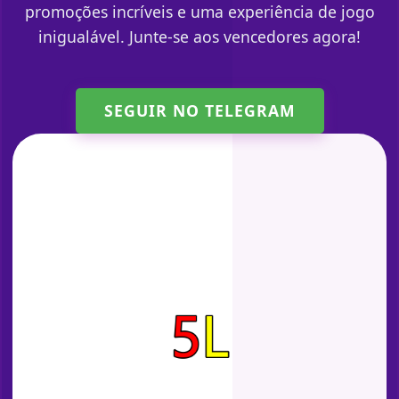
promoções incríveis e uma experiência de jogo
inigualável. Junte-se aos vencedores agora!
SEGUIR NO TELEGRAM