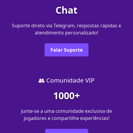
Chat
Suporte direto via Telegram, respostas rápidas e
atendimento personalizado!
Falar Suporte
👥 Comunidade VIP
1000+
Junte-se a uma comunidade exclusiva de
jogadores e compartilhe experiências!