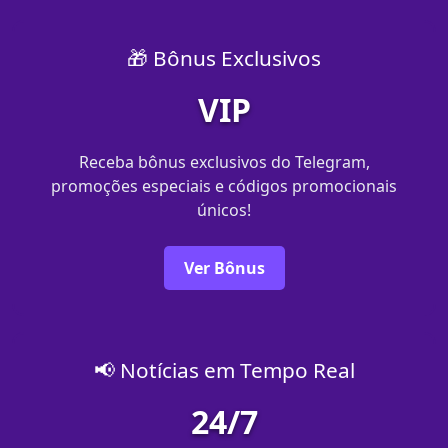
🎁 Bônus Exclusivos
VIP
Receba bônus exclusivos do Telegram,
promoções especiais e códigos promocionais
únicos!
Ver Bônus
📢 Notícias em Tempo Real
24/7