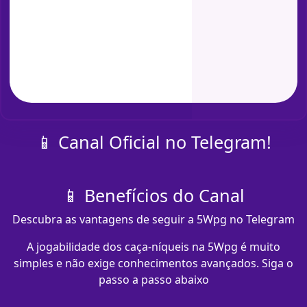
📱 Canal Oficial no Telegram!
📱 Benefícios do Canal
Descubra as vantagens de seguir a 5Wpg no Telegram
A jogabilidade dos caça-níqueis na 5Wpg é muito
simples e não exige conhecimentos avançados. Siga o
passo a passo abaixo