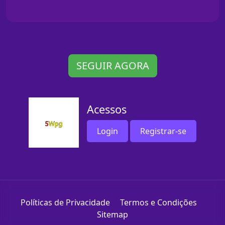
SEGUIR AGORA
Acessos
Login
Registrar-se
Políticas de Privacidade
Termos e Condições
Sitemap