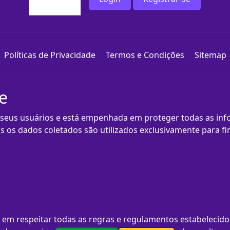
Políticas de Privacidade
Termos e Condições
Sitemap
de
e seus usuários e está empenhada em proteger todas as in
 os dados coletados são utilizados exclusivamente para fi
m respeitar todas as regras e regulamentos estabelecidos