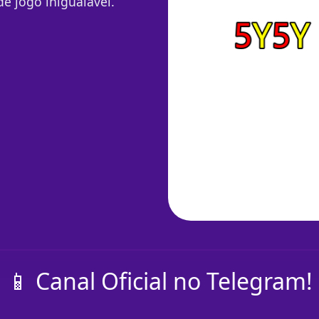
e jogo inigualável.
📱 Canal Oficial no Telegram!