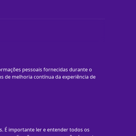
formações pessoais fornecidas durante o
ns de melhoria contínua da experiência de
. É importante ler e entender todos os