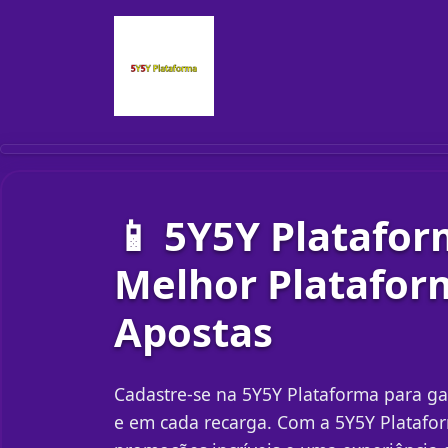
📱 5Y5Y Platafor
Melhor Platafor
Apostas
Cadastre-se na 5Y5Y Plataforma para g
e em cada recarga. Com a 5Y5Y Platafor