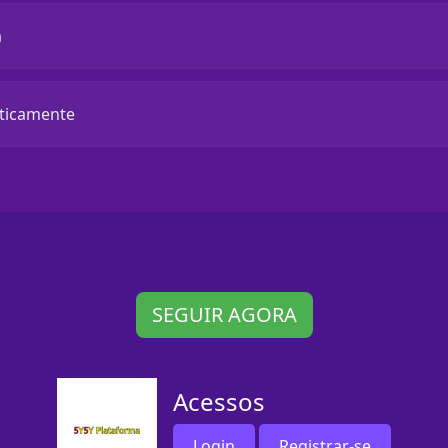
a
aticamente
SEGUIR AGORA
Acessos
Login
Registrar-se