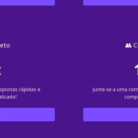
reto
👥 
t
espostas rápidas e
Junte-se a uma com
lizado!
compa
e