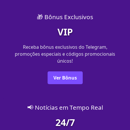
🎁 Bônus Exclusivos
VIP
Receba bônus exclusivos do Telegram,
promoções especiais e códigos promocionais
únicos!
Ver Bônus
📢 Notícias em Tempo Real
24/7