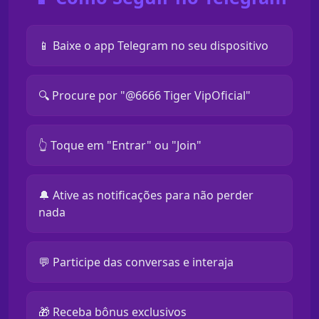
📱 Baixe o app Telegram no seu dispositivo
🔍 Procure por "@6666 Tiger VipOficial"
👆 Toque em "Entrar" ou "Join"
🔔 Ative as notificações para não perder
nada
💬 Participe das conversas e interaja
🎁 Receba bônus exclusivos