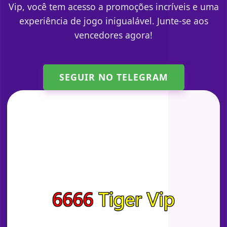
Vip, você tem acesso a promoções incríveis e uma
experiência de jogo inigualável. Junte-se aos
vencedores agora!
SEGUIR NO TELEGRAM