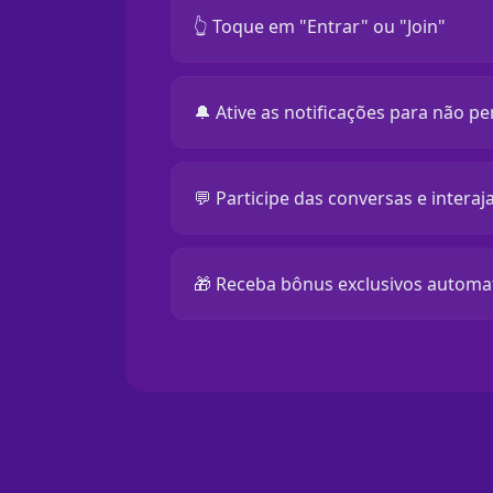
👆 Toque em "Entrar" ou "Join"
🔔 Ative as notificações para não p
💬 Participe das conversas e interaj
🎁 Receba bônus exclusivos autom