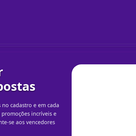
r
postas
s no cadastro e em cada
 promoções incríveis e
unte-se aos vencedores