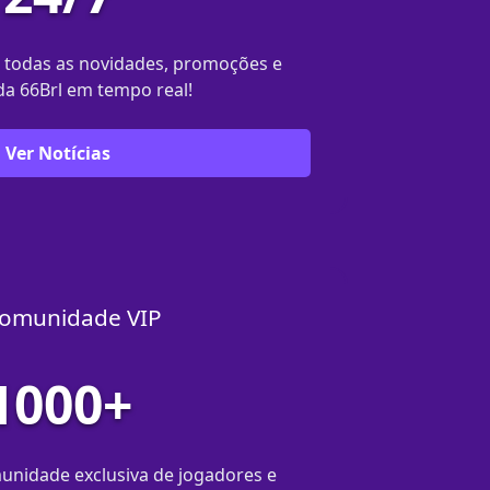
e todas as novidades, promoções e
da 66Brl em tempo real!
Ver Notícias
Comunidade VIP
1000+
unidade exclusiva de jogadores e