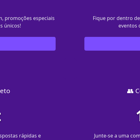
m, promoções especiais
Fique por dentro d
s únicos!
eventos 
reto
👥 
t
espostas rápidas e
Junte-se a uma com