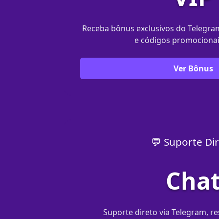
Receba bônus exclusivos do Telegra
e códigos promocionai
Ver Bônus
💬 Suporte Di
Cha
Suporte direto via Telegram, r