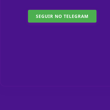
SEGUIR NO TELEGRAM