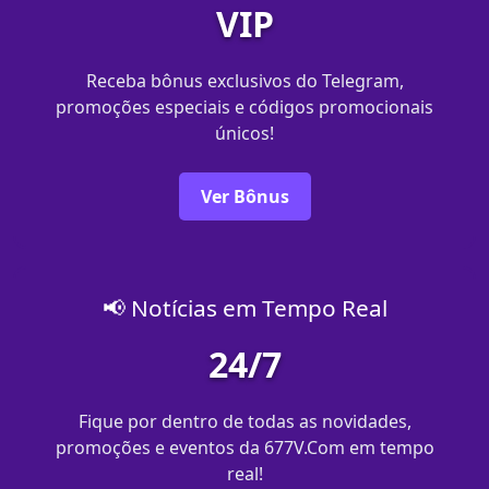
VIP
Receba bônus exclusivos do Telegram,
promoções especiais e códigos promocionais
únicos!
Ver Bônus
📢 Notícias em Tempo Real
24/7
Fique por dentro de todas as novidades,
promoções e eventos da 677V.Com em tempo
real!