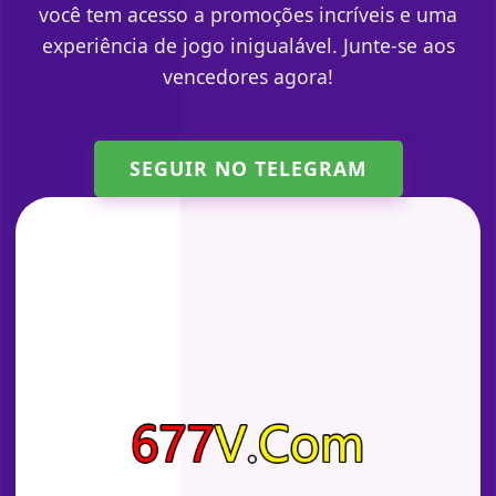
você tem acesso a promoções incríveis e uma
experiência de jogo inigualável. Junte-se aos
vencedores agora!
SEGUIR NO TELEGRAM