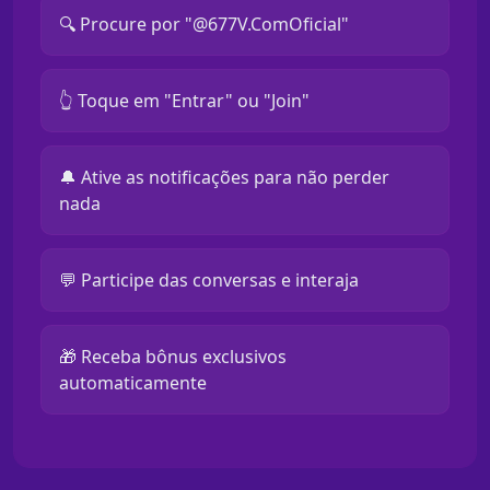
🔍 Procure por "@677V.ComOficial"
👆 Toque em "Entrar" ou "Join"
🔔 Ative as notificações para não perder
nada
💬 Participe das conversas e interaja
🎁 Receba bônus exclusivos
automaticamente