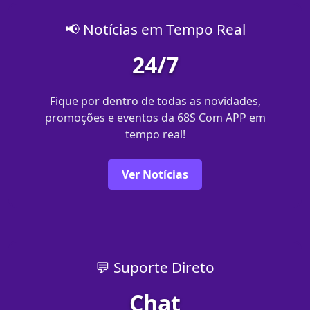
📢 Notícias em Tempo Real
24/7
Fique por dentro de todas as novidades,
promoções e eventos da 68S Com APP em
tempo real!
Ver Notícias
💬 Suporte Direto
Chat