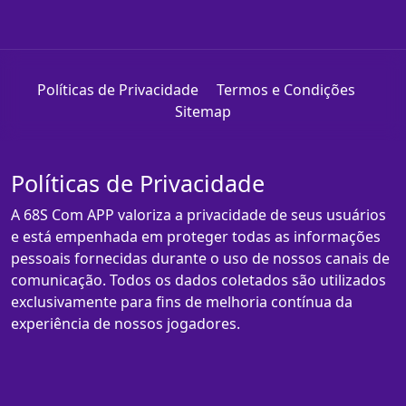
Políticas de Privacidade
Termos e Condições
Sitemap
Políticas de Privacidade
A 68S Com APP valoriza a privacidade de seus usuários
e está empenhada em proteger todas as informações
pessoais fornecidas durante o uso de nossos canais de
comunicação. Todos os dados coletados são utilizados
exclusivamente para fins de melhoria contínua da
experiência de nossos jogadores.