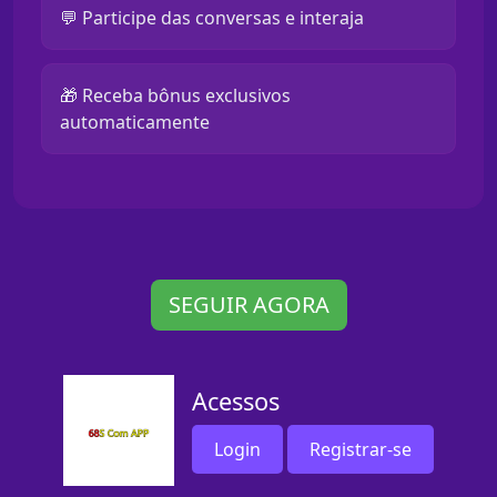
💬 Participe das conversas e interaja
🎁 Receba bônus exclusivos
automaticamente
SEGUIR AGORA
Acessos
Login
Registrar-se