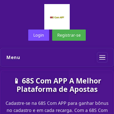
Login
Registrar-se
Menu
📱 68S Com APP A Melhor
Plataforma de Apostas
Cadastre-se na 68S Com APP para ganhar bônus
no cadastro e em cada recarga. Com a 68S Com