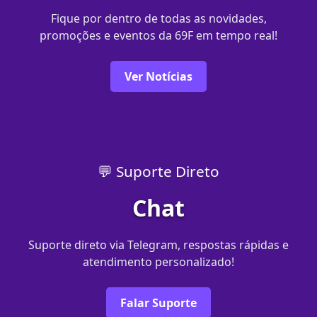
Fique por dentro de todas as novidades,
promoções e eventos da 69F em tempo real!
Ver Notícias
💬 Suporte Direto
Chat
Suporte direto via Telegram, respostas rápidas e
atendimento personalizado!
Falar Suporte