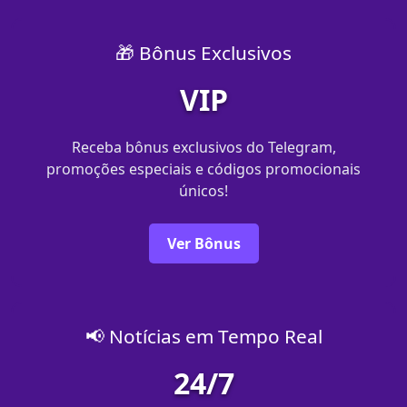
🎁 Bônus Exclusivos
VIP
Receba bônus exclusivos do Telegram,
promoções especiais e códigos promocionais
únicos!
Ver Bônus
📢 Notícias em Tempo Real
24/7