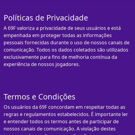
Políticas de Privacidade
A 69F valoriza a privacidade de seus usuários e está
empenhada em proteger todas as informações
pessoais fornecidas durante o uso de nossos canais de
comunicação. Todos os dados coletados são utilizados
exclusivamente para fins de melhoria contínua da
experiência de nossos jogadores.
Termos e Condições
Os usuários da 69F concordam em respeitar todas as
regras e regulamentos estabelecidos. É importante ler
e entender todos os termos antes de participar de
nossos canais de comunicação. A violação destes