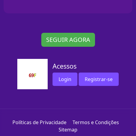
SEGUIR AGORA
Acessos
Login
Registrar-se
Políticas de Privacidade
Termos e Condições
Sitemap