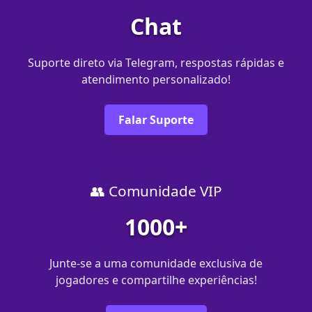
Chat
Suporte direto via Telegram, respostas rápidas e
atendimento personalizado!
Falar Suporte
👥 Comunidade VIP
1000+
Junte-se a uma comunidade exclusiva de
jogadores e compartilhe experiências!