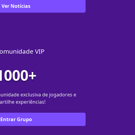
Ver Notícias
Comunidade VIP
1000+
unidade exclusiva de jogadores e
rtilhe experiências!
Entrar Grupo