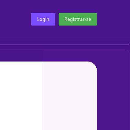
Login
Registrar-se