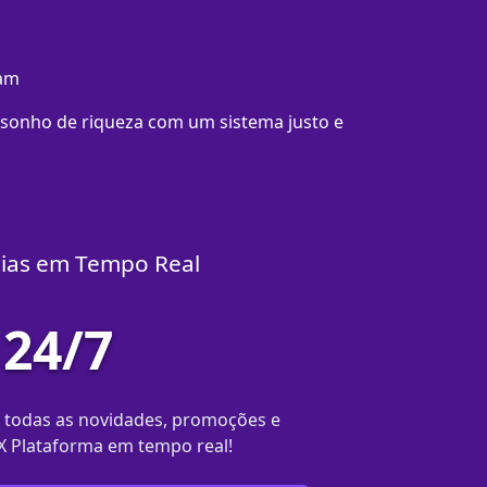
ram
u sonho de riqueza com um sistema justo e
cias em Tempo Real
24/7
e todas as novidades, promoções e
X Plataforma em tempo real!