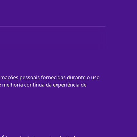
ormações pessoais fornecidas durante o uso
e melhoria contínua da experiência de