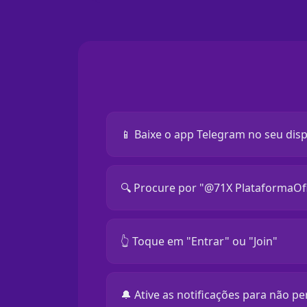
📱 Baixe o app Telegram no seu disp
🔍 Procure por "@71X PlataformaOfi
👆 Toque em "Entrar" ou "Join"
🔔 Ative as notificações para não p