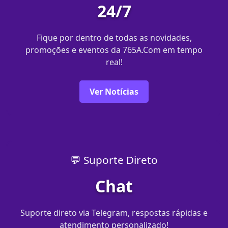
24/7
Fique por dentro de todas as novidades,
promoções e eventos da 765A.Com em tempo
real!
Ver Notícias
💬 Suporte Direto
Chat
Suporte direto via Telegram, respostas rápidas e
atendimento personalizado!