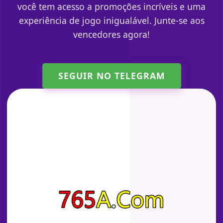
você tem acesso a promoções incríveis e uma
experiência de jogo inigualável. Junte-se aos
vencedores agora!
SEGUIR NO TELEGRAM