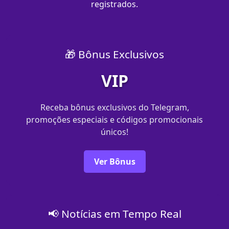
registrados.
🎁 Bônus Exclusivos
VIP
Receba bônus exclusivos do Telegram,
promoções especiais e códigos promocionais
únicos!
Ver Bônus
📢 Notícias em Tempo Real