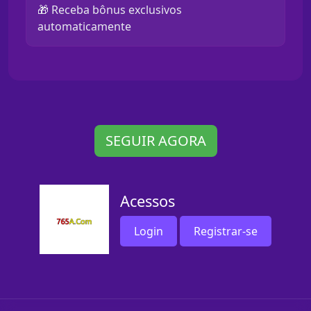
🎁 Receba bônus exclusivos
automaticamente
SEGUIR AGORA
Acessos
Login
Registrar-se