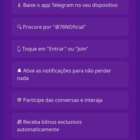
📱 Baixe o app Telegram no seu dispositivo
🔍 Procure por "@76NOficial"
👆 Toque em "Entrar" ou "Join"
🔔 Ative as notificações para não perder
nada
💬 Participe das conversas e interaja
🎁 Receba bônus exclusivos
automaticamente