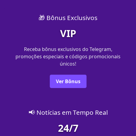
🎁 Bônus Exclusivos
VIP
Receba bônus exclusivos do Telegram,
promoções especiais e códigos promocionais
únicos!
Ver Bônus
📢 Notícias em Tempo Real
24/7