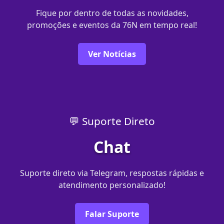
Fique por dentro de todas as novidades,
promoções e eventos da 76N em tempo real!
Ver Notícias
💬 Suporte Direto
Chat
Suporte direto via Telegram, respostas rápidas e
atendimento personalizado!
Falar Suporte