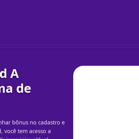
d A
ma de
nhar bônus no cadastro e
, você tem acesso a