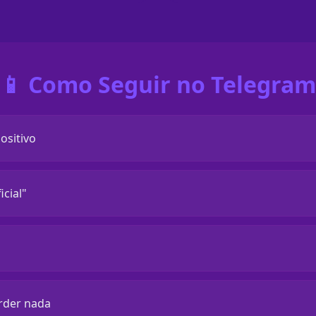
📱 Como Seguir no Telegram
ositivo
cial"
erder nada