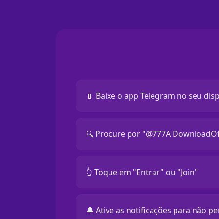
📱 Baixe o app Telegram no seu disp
🔍 Procure por "@777A DownloadOfi
👆 Toque em "Entrar" ou "Join"
🔔 Ative as notificações para não p