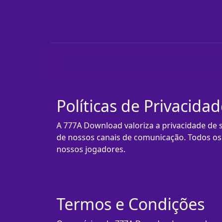
Políticas de Privacida
A 777A Download valoriza a privacidade de
de nossos canais de comunicação. Todos os 
nossos jogadores.
Termos e Condições