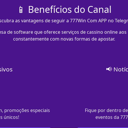
📱 Benefícios do Canal
scubra as vantagens de seguir a 777Win Com APP no Teleg
a de software que oferece serviços de cassino online aos
constantemente com novas formas de apostar.
sivos
📢 Notí
m, promoções especiais
Fique por dentro d
s únicos!
eventos da 77