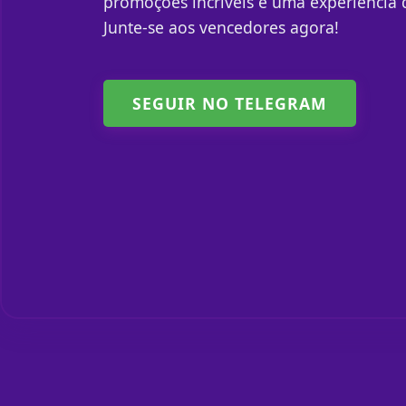
promoções incríveis e uma experiência d
Junte-se aos vencedores agora!
SEGUIR NO TELEGRAM