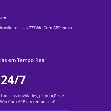
ram
 brasileiros — a 777Win Com APP inova
cias em Tempo Real
24/7
e todas as novidades, promoções e
7Win Com APP em tempo real!