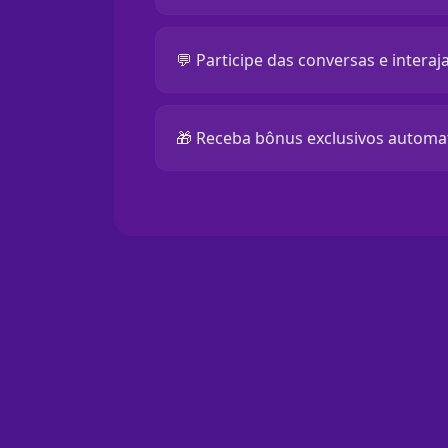
💬 Participe das conversas e interaj
🎁 Receba bônus exclusivos autom