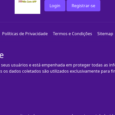
Login
Registrar-se
Políticas de Privacidade
Termos e Condições
Sitemap
de
e seus usuários e está empenhada em proteger todas as in
 os dados coletados são utilizados exclusivamente para fi