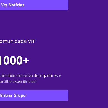
Ver Notícias
Comunidade VIP
1000+
unidade exclusiva de jogadores e
rtilhe experiências!
Entrar Grupo