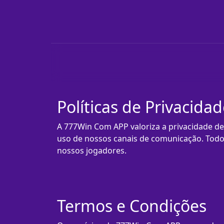
Políticas de Privacida
A 777Win Com APP valoriza a privacidade d
uso de nossos canais de comunicação. Todos
nossos jogadores.
Termos e Condições