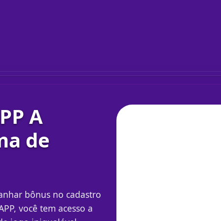
PP A
ma de
anhar bônus no cadastro
PP, você tem acesso a