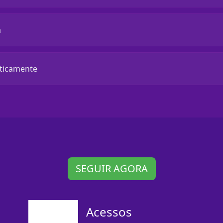
a
aticamente
SEGUIR AGORA
Acessos