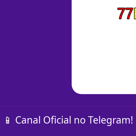
📱 Canal Oficial no Telegram!