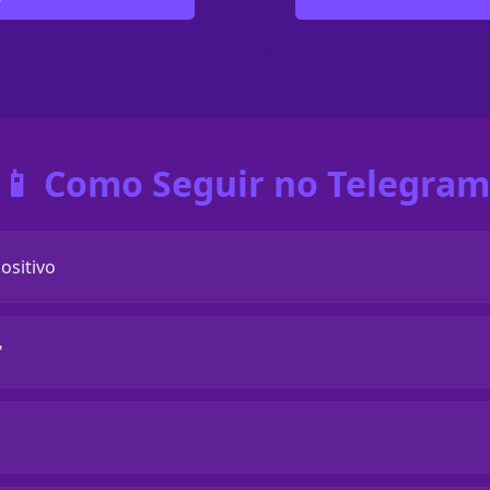
📱 Como Seguir no Telegram
ositivo
"