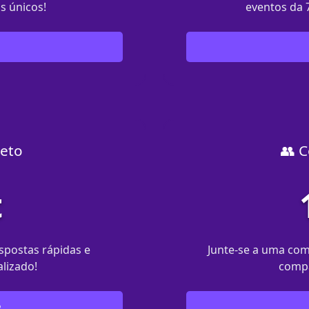
s únicos!
eventos da 
reto
👥 
t
espostas rápidas e
Junte-se a uma com
lizado!
compa
e