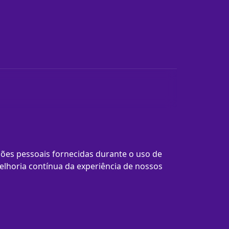
ções pessoais fornecidas durante o uso de
elhoria contínua da experiência de nossos