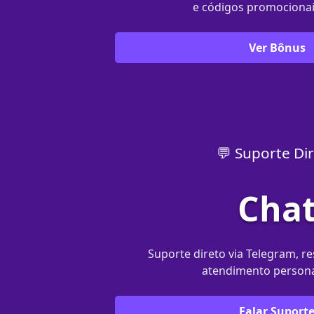
e códigos promocionai
Ver Bônus
💬 Suporte Di
Cha
Suporte direto via Telegram, r
atendimento persona
Falar Suport