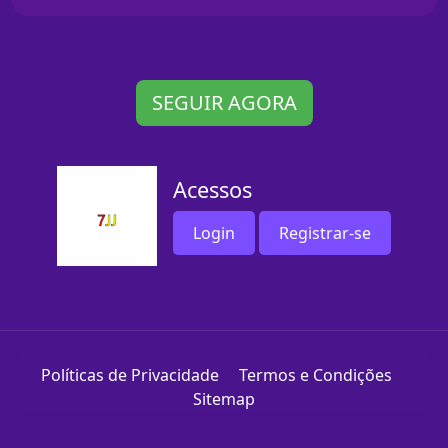
SEGUIR AGORA
Acessos
Login
Registrar-se
Políticas de Privacidade
Termos e Condições
Sitemap