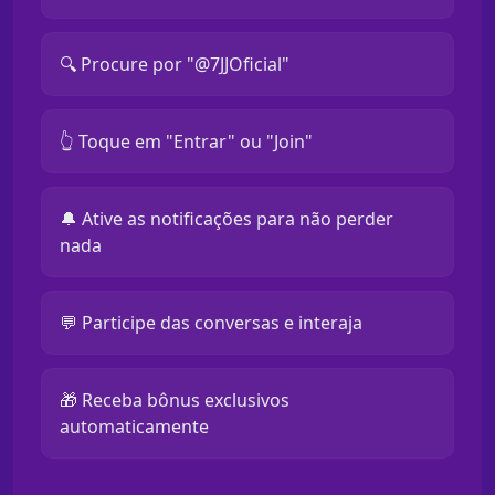
🔍 Procure por "@7JJOficial"
👆 Toque em "Entrar" ou "Join"
🔔 Ative as notificações para não perder
nada
💬 Participe das conversas e interaja
🎁 Receba bônus exclusivos
automaticamente