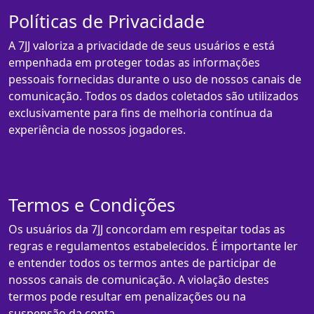
Políticas de Privacidade
A 7JJ valoriza a privacidade de seus usuários e está
empenhada em proteger todas as informações
pessoais fornecidas durante o uso de nossos canais de
comunicação. Todos os dados coletados são utilizados
exclusivamente para fins de melhoria contínua da
experiência de nossos jogadores.
Termos e Condições
Os usuários da 7JJ concordam em respeitar todas as
regras e regulamentos estabelecidos. É importante ler
e entender todos os termos antes de participar de
nossos canais de comunicação. A violação destes
termos pode resultar em penalizações ou na
suspensão da conta.